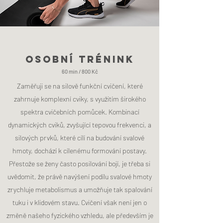
OSOBNÍ TRÉNINK
60 min / 800 Kč
Zaměřuji se na silově funkční cvičení, které
zahrnuje komplexní cviky, s využitím širokého
spektra cvičebních pomůcek. Kombinací
dynamických cviků, zvyšující tepovou frekvenci, a
silových prvků, které cílí na budování svalové
hmoty, dochází k cílenému formování postavy.
Přestože se ženy často posilování bojí, je třeba si
uvědomit, že právě navýšení podílu svalové hmoty
zrychluje metabolismus a umožňuje tak spalování
tuku i v klidovém stavu. Cvičení však není jen o
změně našeho fyzického vzhledu, ale především je