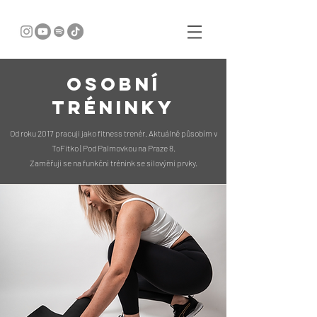
OSOBNÍ
TRÉNINKY
Od roku 2017 pracuji jako fitness trenér. Aktuálně působím v
ToFitko | Pod Palmovkou na Praze 8.
Zaměřuji se na funkční trénink se silovými prvky.