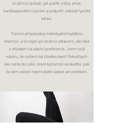
to účinný způsob, jak posílit srdce, plíce,
kardiovaskulární systém a podpořit celkové fyzické
zdraví.
Trénink přizpůsobuji individuálně každému
klientovi, a to nejen po stránce zdravotní, ale také
s ohledem na vlastní preference. Jsem totiž
názoru, že cvičení má člověka bavit!
Pokud bych
vás nutila do cviků, které bytostně nenávidíte, pak
by vám cvičení nepřinášelo radost ani potěšení.